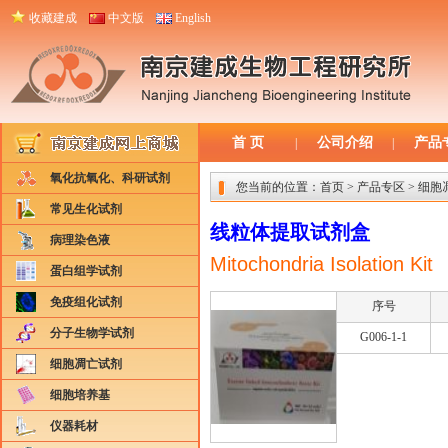
收藏建成
中文版
English
首 页
公司介绍
产品
|
|
氧化抗氧化、科研试剂
您当前的位置：
首页
>
产品专区
>
细胞
常见生化试剂
线粒体提取试剂盒
病理染色液
Mitochondria Isolation Kit
蛋白组学试剂
免疫组化试剂
序号
分子生物学试剂
G006-1-1
细胞凋亡试剂
细胞培养基
仪器耗材