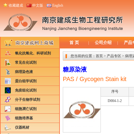
收藏建成
中文版
English
首 页
公司介绍
产品
|
|
氧化抗氧化、科研试剂
您当前的位置：
首页
>
产品专区
>
病理
常见生化试剂
糖原染液
病理染色液
PAS / Gycogen Stain kit
蛋白组学试剂
免疫组化试剂
序号
分子生物学试剂
D004-1-2
细胞凋亡试剂
细胞培养基
仪器耗材