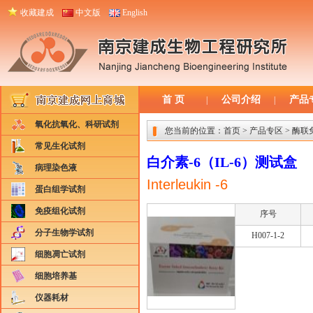
收藏建成
中文版
English
首 页
公司介绍
产品
|
|
氧化抗氧化、科研试剂
您当前的位置：
首页
>
产品专区
>
酶联免
常见生化试剂
白介素-6（IL-6）测试盒
病理染色液
Interleukin -6
蛋白组学试剂
免疫组化试剂
序号
分子生物学试剂
H007-1-2
细胞凋亡试剂
细胞培养基
仪器耗材