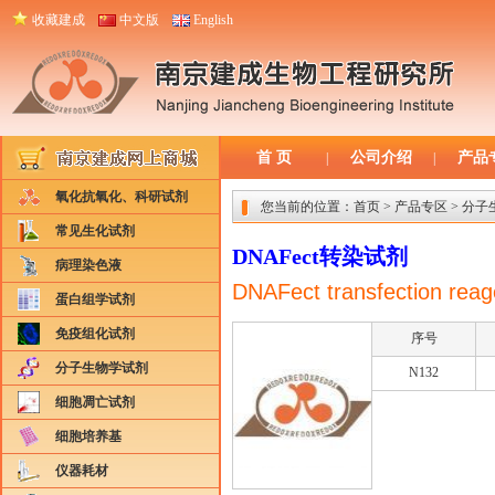
收藏建成
中文版
English
首 页
公司介绍
产品
|
|
氧化抗氧化、科研试剂
您当前的位置：
首页
>
产品专区
>
分子
常见生化试剂
DNAFect转染试剂
病理染色液
DNAFect transfection reag
蛋白组学试剂
免疫组化试剂
序号
分子生物学试剂
N132
细胞凋亡试剂
细胞培养基
仪器耗材