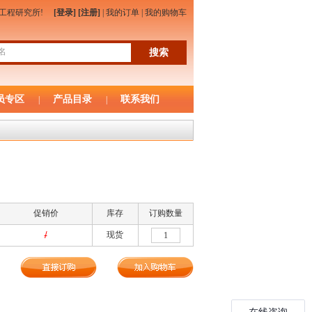
物工程研究所!
[登录]
[注册]
|
我的订单
|
我的购物车
员专区
产品目录
联系我们
|
|
促销价
库存
订购数量
/
现货