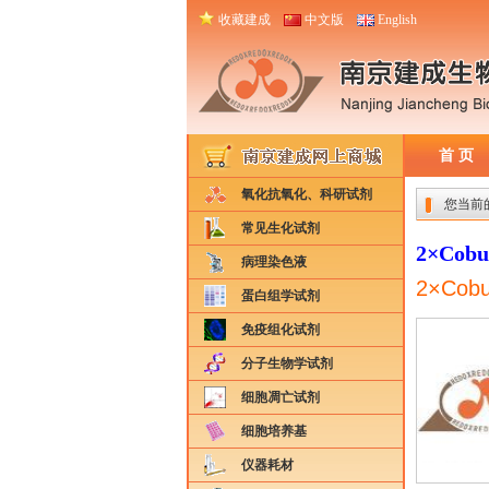
收藏建成
中文版
English
首 页
氧化抗氧化、科研试剂
您当前
常见生化试剂
2×Cobu
病理染色液
2×Cobu
蛋白组学试剂
免疫组化试剂
分子生物学试剂
细胞凋亡试剂
细胞培养基
仪器耗材