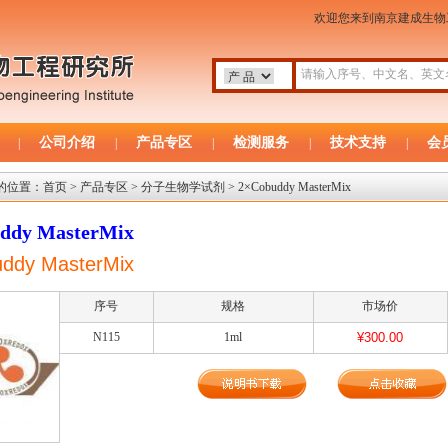
欢迎您来到南京建成生
公司介绍
产品专区
检测服务
技术支持
会
|
|
|
|
|
的位置：
首页
>
产品专区
>
分子生物学试剂
> 2×Cobuddy MasterMix
ddy MasterMix
ddy MasterMix
序号
规格
市场价
N115
1ml
¥300.00