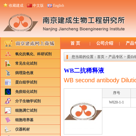
收藏建成
中文版
English
首 页
公司介绍
产品
|
|
氧化抗氧化、科研试剂
您当前的位置：
首页
>
产品专区
>
蛋白
常见生化试剂
WB二抗稀释液
病理染色液
WB second antibody Diluti
蛋白组学试剂
免疫组化试剂
序号
分子生物学试剂
W020-1-1
细胞凋亡试剂
细胞培养基
仪器耗材