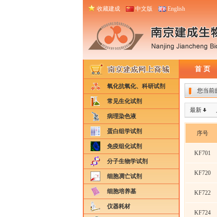
收藏建成
中文版
English
首 页
氧化抗氧化、科研试剂
您当前
常见生化试剂
最新
病理染色液
蛋白组学试剂
序号
免疫组化试剂
KF701
分子生物学试剂
KF720
细胞凋亡试剂
细胞培养基
KF722
仪器耗材
KF724