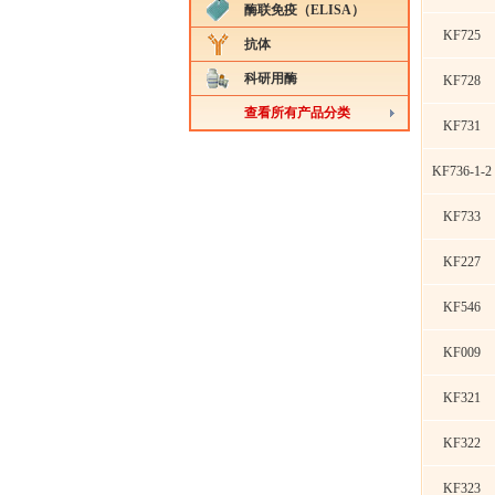
酶联免疫（ELISA）
KF725
抗体
科研用酶
KF728
查看所有产品分类
KF731
KF736-1-2
KF733
KF227
KF546
KF009
KF321
KF322
KF323