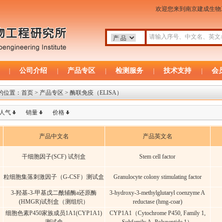
欢迎您来到南京建成生
公司介绍
产品专区
检测服务
技术支持
会
|
|
|
|
|
的位置：
首页
> 产品专区 > 酶联免疫（ELISA）
人气
销量
价格
产品中文名
产品英文名
干细胞因子(SCF) 试剂盒
Stem cell factor
粒细胞集落刺激因子（G-CSF）测试盒
Granulocyte colony stimulating factor
3-羟基-3-甲基戊二酰辅酶a还原酶
3-hydroxy-3-methylglutaryl coenzyme A
(HMGR)试剂盒（测组织）
reductase (hmg-coar)
细胞色素P450家族成员1A1(CYP1A1)
CYP1A1（Cytochrome P450, Family 1,