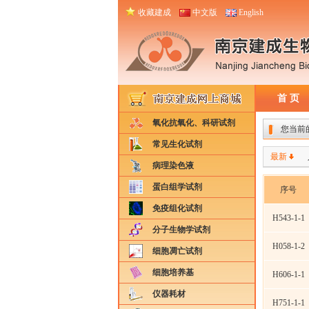
收藏建成
中文版
English
首 页
氧化抗氧化、科研试剂
您当前
常见生化试剂
最新
病理染色液
蛋白组学试剂
序号
免疫组化试剂
H543-1-1
分子生物学试剂
H058-1-2
细胞凋亡试剂
细胞培养基
H606-1-1
仪器耗材
H751-1-1