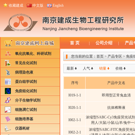
收藏建成
中文版
English
首 页
公司介绍
产品
|
|
氧化抗氧化、科研试剂
您当前的位置：
首页
> 产品专区 > 免
常见生化试剂
最新
人气
销量
价格
病理染色液
蛋白组学试剂
序号
产品中文名
免疫组化试剂
I019-1-1
即用型正常兔血清
分子生物学试剂
I020-1-1
抗体稀释液
细胞凋亡试剂
浓缩型SABC-Cy3免疫荧光试
细胞培养基
I002-1-1
用人/大鼠/小鼠/山羊/兔中
仪器耗材
浓缩型SABC-FITC免疫荧
I002-2-1