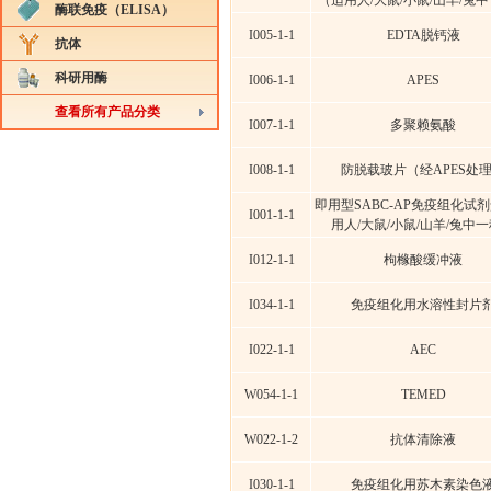
（适用人/大鼠/小鼠/山羊/兔
酶联免疫（ELISA）
I005-1-1
EDTA脱钙液
抗体
科研用酶
I006-1-1
APES
查看所有产品分类
I007-1-1
多聚赖氨酸
I008-1-1
防脱载玻片（经APES处
即用型SABC-AP免疫组化试剂
I001-1-1
用人/大鼠/小鼠/山羊/兔中
I012-1-1
枸橼酸缓冲液
I034-1-1
免疫组化用水溶性封片
I022-1-1
AEC
W054-1-1
TEMED
W022-1-2
抗体清除液
I030-1-1
免疫组化用苏木素染色