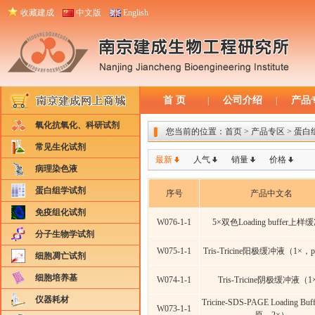
收藏建成
中文版
English
首 页
公司介绍
产品
|
|
氧化抗氧化、科研试剂
您当前的位置：
首页
> 产品专区 > 蛋
常见生化试剂
最新
人气
销量
价格
病理染色液
蛋白组学试剂
序号
产品中文名
免疫组化试剂
W076-1-1
5×双色Loading buffer上
分子生物学试剂
W075-1-1
Tris-Tricine阳极缓冲液（1×，p
细胞凋亡试剂
细胞培养基
W074-1-1
Tris-Tricine阴极缓冲液（1
仪器耗材
Tricine-SDS-PAGE Loading Bu
W073-1-1