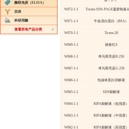
原，2×）
酶联免疫（ELISA）
W072-1-1
Tricine-SDS-PAGE凝胶制
抗体
科研用酶
W071-1-1
牛血清白蛋白（BSA）
查看所有产品分类
W070-1-1
Tween-20
W069-1-1
丽春红S
W068-1-1
考马斯亮蓝R-250
W067-1-1
考马斯亮蓝G-250
W066-1-1
包涵体蛋白溶解液
W065-1-1
SDS裂解液
W064-1-1
RIPA裂解液（低强度）
W063-1-1
RIPA裂解液（中强度）
W062-1-1
RIPA裂解液（高强度）