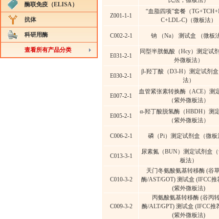
氏法，微板法）
酶联免疫（ELISA）
“血脂四项”套餐（TG+TCH+H
Z001-1-1
抗体
C+LDL-C)（微板法）
科研用酶
C002-2-1
钠 （Na） 测试盒 （微板
查看所有产品分类
同型半胱氨酸（Hcy）测定试
E031-2-1
外微板法）
β-羟丁酸（D3-H）测定试剂
E030-2-1
法）
血管紧张素转换酶（ACE）测
E007-2-1
（紫外微板法）
α-羟丁酸脱氢酶（HBDH）测
E005-2-1
（紫外微板法）
C006-2-1
磷（Pi）测定试剂盒（微板
尿素氮（BUN）测定试剂盒
C013-3-1
板法）
天门冬氨酸氨基转移酶 (谷
C010-3-2
酶/AST/GOT) 测试盒 (IFCC
(紫外微板法)
丙氨酸氨基转移酶 (谷丙
C009-3-2
酶/ALT/GPT) 测试盒 (IFCC
(紫外微板法)