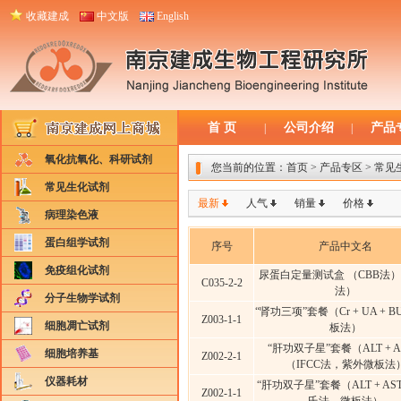
收藏建成
中文版
English
首 页
公司介绍
产品
|
|
氧化抗氧化、科研试剂
您当前的位置：
首页
> 产品专区 > 常
常见生化试剂
最新
人气
销量
价格
病理染色液
蛋白组学试剂
序号
产品中文名
免疫组化试剂
尿蛋白定量测试盒 （CBB法
C035-2-2
法）
分子生物学试剂
“肾功三项”套餐（Cr + UA + B
Z003-1-1
细胞凋亡试剂
板法）
“肝功双子星”套餐（ALT + A
细胞培养基
Z002-2-1
（IFCC法，紫外微板法
仪器耗材
“肝功双子星”套餐（ALT + A
Z002-1-1